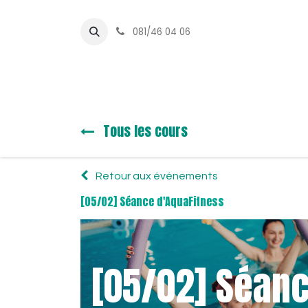
081/46 04 06
Dans l'eau
En salle
S
Tous les cours
Retour aux événements
[05/02] Séance d'AquaFitness
[05/02] Séanc