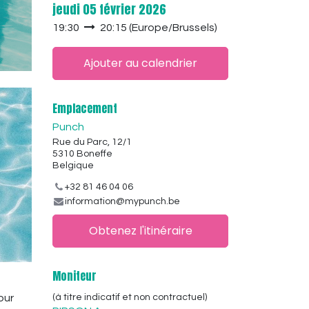
jeudi 05 février 2026
19:30
20:15
(
Europe/Brussels
)
Ajouter au calendrier
Emplacement
Punch
Rue du Parc, 12/1
5310 Boneffe
Belgique
+32 81 46 04 06
information@mypunch.be
Obtenez l'itinéraire
Moniteur
our
(à titre indicatif et non contractuel)