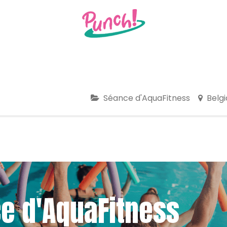
anté
Stages & vacances
Infos pratiques
Chèque
Séance d'AquaFitness
Belg
e d'AquaFitness