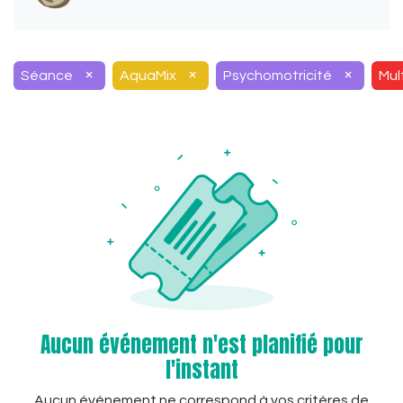
×
×
×
Séance
AquaMix
Psychomotricité
Mul
Aucun événement n'est planifié pour
l'instant
Aucun événement ne correspond à vos critères de