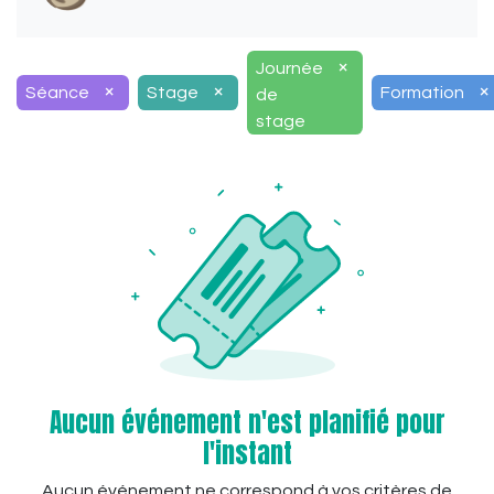
×
Journée
×
×
×
Séance
Stage
Formation
de
stage
Aucun événement n'est planifié pour
l'instant
Aucun événement ne correspond à vos critères de