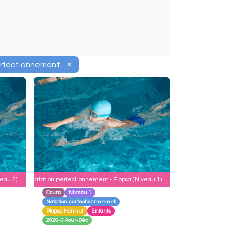
×
erfectionnement
eau 2)
Cours de natation perfectionnement - Plopsa (Niveau 1)
Cours
Niveau 1
Natation perfectionnement
Plopsa Hannut
Enfants
2026-3 Aou>Déc