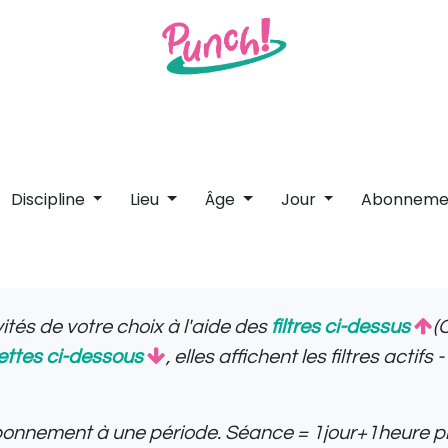
anté
Stages & vacances
Infos pratiques
Chèque
Discipline
Lieu
Âge
Jour
Abonneme
ités de votre choix à l'aide des
filtres ci-dessus
(
ettes ci-dessous
, elles affichent les filtres actif
onnement à une période. Séance = 1jour+1heure pr