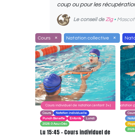
coup ou pour les récupération
Le conseil de
Zig
•
Mascott
×
×
Cours
Natation collective
Nata
Cours individuel de natation (enfant 3+)
Cours de natation 
Cours
Natation individuelle
Cour
Punch Boneffe
Enfants
Lundi
Nata
2026-3 Aou>Déc
Plop
2026
Lu 15:45 - Cours individuel de