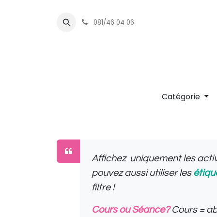
081/46 04 06
Dans l'eau
En salle
S
Catégorie
Affichez uniquement les activ
pouvez aussi utiliser les
étiqu
filtre !
Cours ou Séance?
Cours = ab