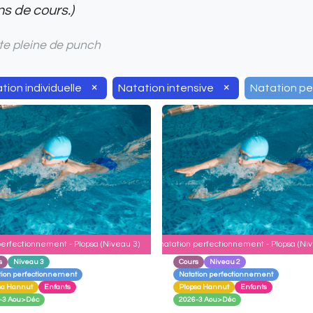
s de cours.)
e pleine de punch
×
×
tion individuelle
Natation intensive
Natation p
perfectionnement - Plopsa (Niveau 3)
Cours de natation perfectionnement - Plopsa (Niv
s
Niveau 3
Cours
Niveau 2
tion perfectionnement
Natation perfectionnement
sa Hannut
Enfants
Plopsa Hannut
Enfants
-3 Aou>Déc
2026-3 Aou>Déc