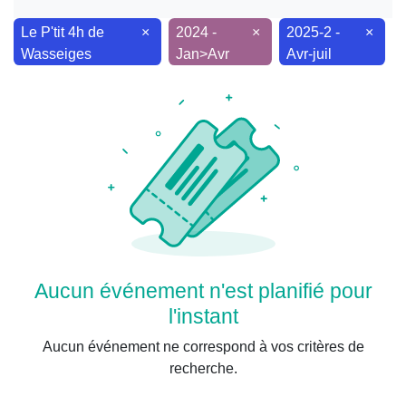
×
×
×
Le P'tit 4h de
2024 -
2025-2 -
Wasseiges
Jan>Avr
Avr-juil
Aucun événement n'est planifié pour
l'instant
Aucun événement ne correspond à vos critères de
recherche.