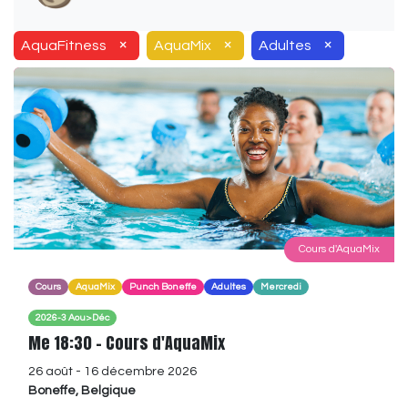
×
×
×
AquaFitness
AquaMix
Adultes
Cours d'AquaMix
Cours
AquaMix
Punch Boneffe
Adultes
Mercredi
2026-3 Aou>Déc
Me 18:30 - Cours d'AquaMix
26 août
-
16 décembre 2026
Boneffe
,
Belgique